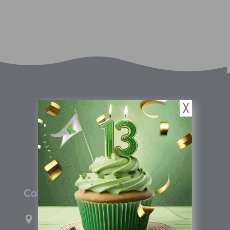
╳
C
olombia
Carrera 71G #117-67 INT 3 OFI 701