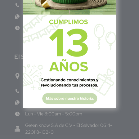
Teléfono: (601) 522 3869
WhatsApp: +57 317 4651554
Lun - Vie 8:00am - 5:00pm
E
l Salvador
1ro Cll Pte, y 61 Av Nte, #3206, Local 9, San
Salvador Centro
Teléfono: +503 6986 1402
WhatsApp: +503 7687 3923
Lun - Vie 8:00am - 5:00pm
Green Know S.A de C.V - El Salvador 0614-
220118-102-0