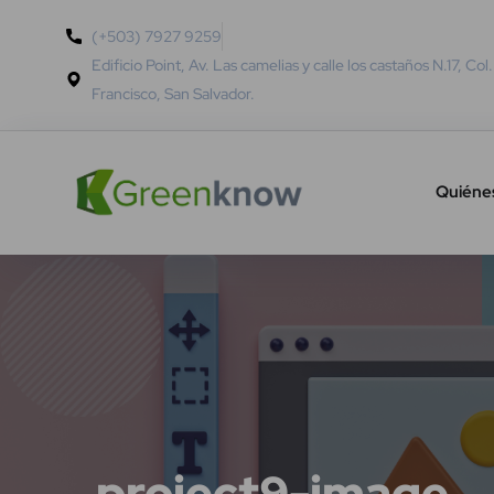
(+503) 7927 9259
Edificio Point, Av. Las camelias y calle los castaños N.17, Col
Francisco, San Salvador.
Quiéne
project9-image