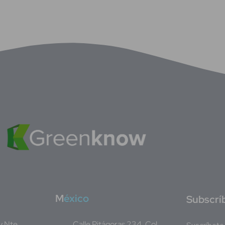
M
éxico
S
ubscrí
Av Nte,
Calle Pitágoras 234, Col.