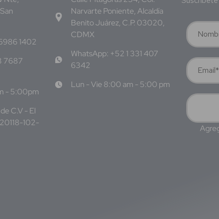
Suscríbete 
 San
Narvarte Poniente, Alcaldía
Benito Juárez, C.P. 03020,
CDMX
 6986 1402
WhatsApp: +52 1 331 407
3 7687
6342
Lun - Vie 8:00 am - 5:00 pm
am - 5:00pm
de C.V - El
220118-102-
Agreg