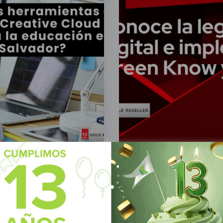
Green Know
14 Febr
dobe Creative
Conoce la legali
en El Salvador?
impleméntala j