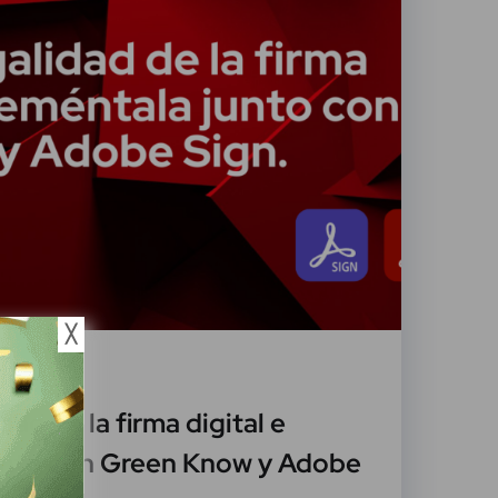
╳
ero, 2022
dad de la firma digital e
unto con Green Know y Adobe