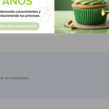
Sign
ud ayudan a la educación
Conoce la legalidad de la 
Know y...
car un comentario.