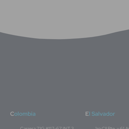
C
olombia
E
l Salvador
Carrera 71G #117-67 INT 3
1ro Cll Pte, y 61 