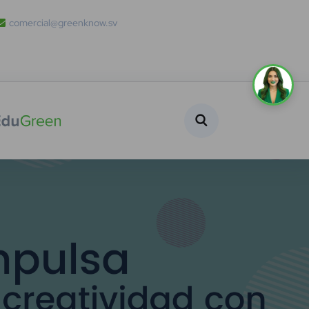
comercial@greenknow.sv