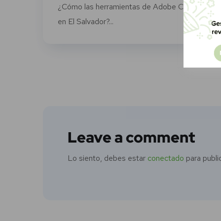
¿Cómo las herramientas de Adobe Creative Clo
en El Salvador?...
Leave a comment
Lo siento, debes estar
conectado
para publi