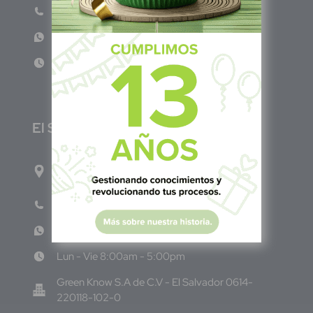
Teléfono: (601) 522 3869
WhatsApp: +57 317 4651554
Lun - Vie 8:00am - 5:00pm
E
l Salvador
1ro Cll Pte, y 61 Av Nte, #3206, Local 9, San
Salvador Centro
Teléfono: +503 6986 1402
WhatsApp: +503 7687 3923
Lun - Vie 8:00am - 5:00pm
Green Know S.A de C.V - El Salvador 0614-
220118-102-0