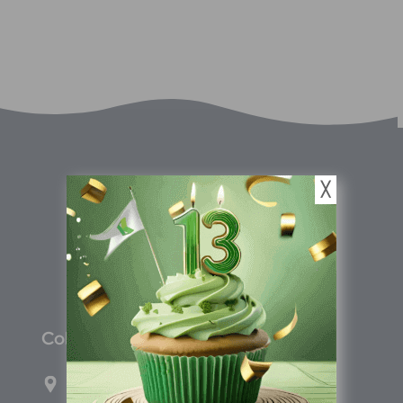
╳
C
olombia
Carrera 71G #117-67 INT 3 OFI 701