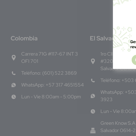
C
olombia
E
l Salvador
Carrera 71G #117-67 INT 3
1ro Cll Pte, y 61 
OFI 701
#3206, Local 9,
Salvador Centro
Teléfono: (601) 522 3869
Teléfono: +503
WhatsApp: +57 317 4651554
WhatsApp: +50
Lun - Vie 8:00am - 5:00pm
3923
Lun - Vie 8:00
Green Know S.A 
Salvador 0614-