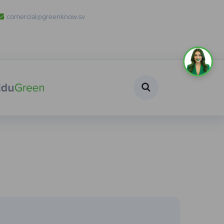
comercial@greenknow.sv