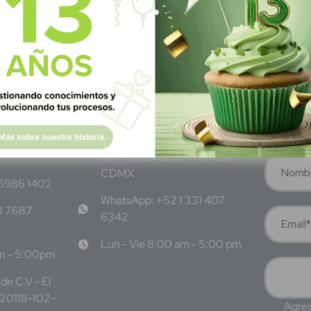
M
éxico
S
ubscrí
Av Nte,
Calle Pitágoras 234, Col.
Suscríbete 
 San
Narvarte Poniente, Alcaldía
Benito Juárez, C.P. 03020,
CDMX
 6986 1402
WhatsApp: +52 1 331 407
3 7687
6342
Lun - Vie 8:00 am - 5:00 pm
am - 5:00pm
de C.V - El
220118-102-
Agreg