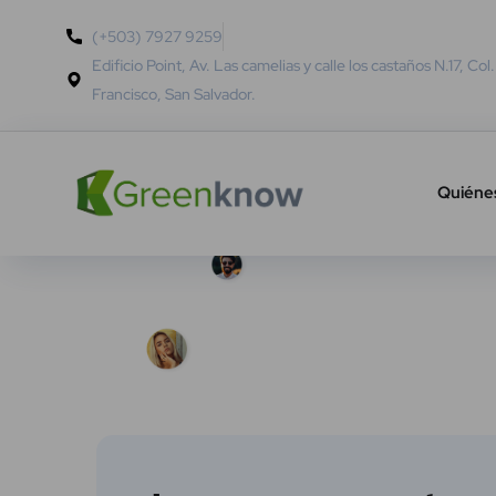
(+503) 7927 9259
Edificio Point, Av. Las camelias y calle los castaños N.17, Col
Francisco, San Salvador.
Quiéne