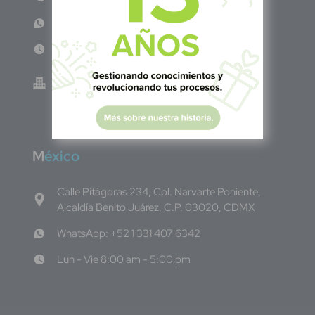
WhatsApp: +503 7687 3923
Lun - Vie 8:00am - 5:00pm
Green Know S.A de C.V - El Salvador 0614-
220118-102-0
M
éxico
Calle Pitágoras 234, Col. Narvarte Poniente,
Alcaldía Benito Juárez, C.P. 03020, CDMX
WhatsApp: +52 1 331 407 6342
Lun - Vie 8:00 am - 5:00 pm