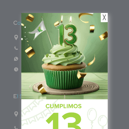
╳
C
olombia
Carrera 71G #117-67 INT 3 OFI 701
Teléfono: (601) 522 3869
WhatsApp: +57 317 4651554
Lun - Vie 8:00am - 5:00pm
E
l Salvador
1ro Cll Pte, y 61 Av Nte, #3206, Local 9, San
Salvador Centro
Teléfono: +503 6986 1402