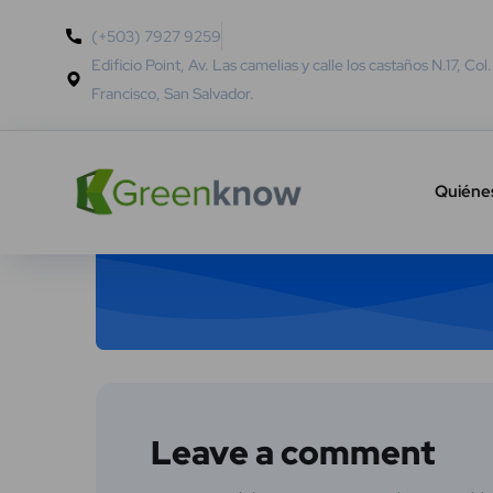
(+503) 7927 9259
Edificio Point, Av. Las camelias y calle los castaños N.17, Col
Francisco, San Salvador.
Quiéne
Leave a comment