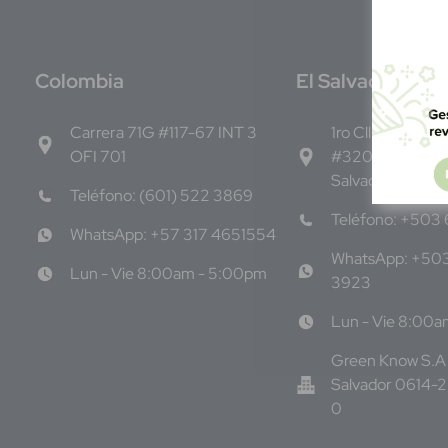
C
olombia
E
l Salvador
Carrera 71G #117-67 INT 3
1ro Cll Pte, y 61 
OFI 701
#3206, Local 9,
Salvador Centro
Teléfono: (601) 522 3869
Teléfono: +503
WhatsApp: +57 317 4651554
WhatsApp: +50
Lun - Vie 8:00am - 5:00pm
3923
Lun - Vie 8:00
Green Know S.A 
Salvador 0614-
0