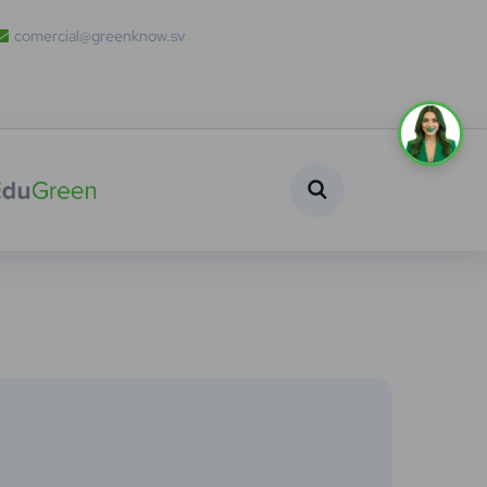
comercial@greenknow.sv