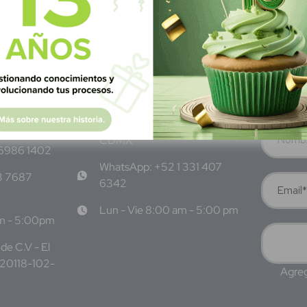
M
éxico
S
ubscrí
Av Nte,
Calle Pitágoras 234, Col.
Suscríbete 
 San
Narvarte Poniente, Alcaldía
Benito Juárez, C.P. 03020,
CDMX
 6986 1402
WhatsApp: +52 1 331 407
3 7687
6342
Lun - Vie 8:00 am - 5:00 pm
am - 5:00pm
de C.V - El
220118-102-
Agreg