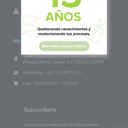
Green Know S.A de C.V - El Salvador 0614-
220118-102-0
M
éxico
Calle Pitágoras 234, Col. Narvarte Poniente,
Alcaldía Benito Juárez, C.P. 03020, CDMX
WhatsApp: +52 1 331 407 6342
Lun - Vie 8:00 am - 5:00 pm
S
ubscríbete
Suscríbete a nuestras actualizaciones.