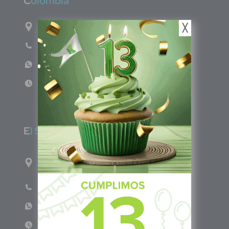
C
olombia
Carrera 71G #117-67 INT 3 OFI 701
╳
Teléfono: (601) 522 3869
WhatsApp: +57 317 4651554
Lun - Vie 8:00am - 5:00pm
E
l Salvador
1ro Cll Pte, y 61 Av Nte, #3206, Local 9, San
Salvador Centro
Teléfono: +503 6986 1402
WhatsApp: +503 7687 3923
Lun - Vie 8:00am - 5:00pm