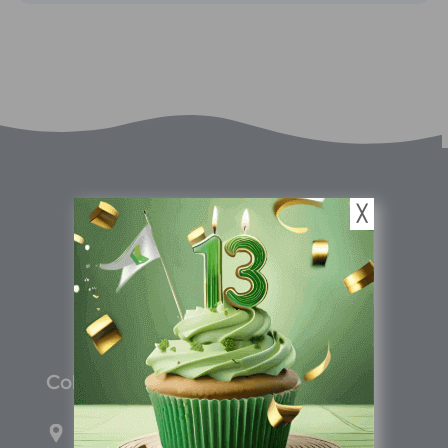
╳
C
olombia
Carrera 71G #117-67 INT 3 OFI 701