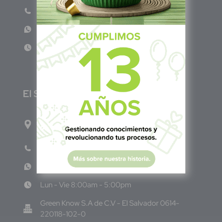
Teléfono: (601) 522 3869
WhatsApp: +57 317 4651554
Lun - Vie 8:00am - 5:00pm
E
l Salvador
1ro Cll Pte, y 61 Av Nte, #3206, Local 9, San
Salvador Centro
Teléfono: +503 6986 1402
WhatsApp: +503 7687 3923
Lun - Vie 8:00am - 5:00pm
Green Know S.A de C.V - El Salvador 0614-
220118-102-0