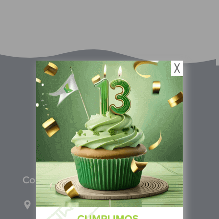
╳
C
olombia
Carrera 71G #117-67 INT 3 OFI 701