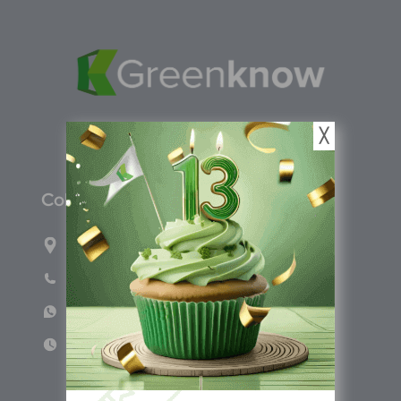
╳
C
olombia
Carrera 71G #117-67 INT 3 OFI 701
Teléfono: (601) 522 3869
WhatsApp: +57 317 4651554
Lun - Vie 8:00am - 5:00pm