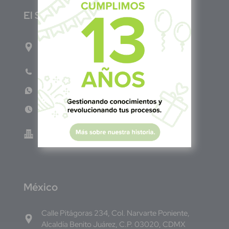
E
l Salvador
1ro Cll Pte, y 61 Av Nte, #3206, Local 9, San
Salvador Centro
Teléfono: +503 6986 1402
WhatsApp: +503 7687 3923
Lun - Vie 8:00am - 5:00pm
Green Know S.A de C.V - El Salvador 0614-
220118-102-0
M
éxico
Calle Pitágoras 234, Col. Narvarte Poniente,
Alcaldía Benito Juárez, C.P. 03020, CDMX