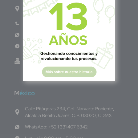
1ro Cll Pte, y 61 Av Nte, #3206, Local 9, San
Salvador Centro
Teléfono: +503 6986 1402
WhatsApp: +503 7687 3923
Lun - Vie 8:00am - 5:00pm
Green Know S.A de C.V - El Salvador 0614-
220118-102-0
M
éxico
Calle Pitágoras 234, Col. Narvarte Poniente,
Alcaldía Benito Juárez, C.P. 03020, CDMX
WhatsApp: +52 1 331 407 6342