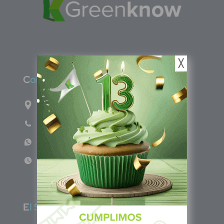
╳
C
olombia
Carrera 71G #117-67 INT 3 OFI 701
Teléfono: (601) 522 3869
WhatsApp: +57 317 4651554
Lun - Vie 8:00am - 5:00pm
E
l Salvador