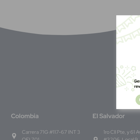
C
olombia
E
l Salvador
Carrera 71G #117-67 INT 3
1ro Cll Pte, y 61 
OFI 701
#3206, Local 9,