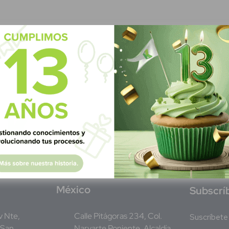
M
éxico
S
ubscrí
Av Nte,
Calle Pitágoras 234, Col.
Suscríbete 
 San
Narvarte Poniente, Alcaldía