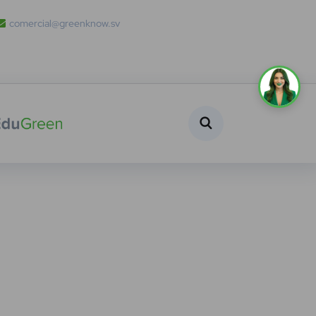
comercial@greenknow.sv