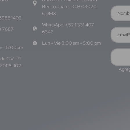
Benito Juárez, C.P. 03020,
CDMX
 6986 1402
WhatsApp: +52 1 331 407
3 7687
6342
Lun - Vie 8:00 am - 5:00 pm
am - 5:00pm
de C.V - El
220118-102-
Agreg