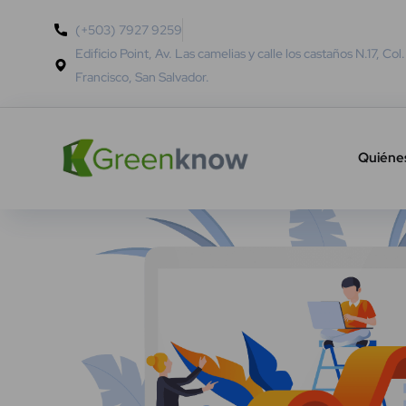
(+503) 7927 9259
Edificio Point, Av. Las camelias y calle los castaños N.17, Col
Francisco, San Salvador.
Quiéne