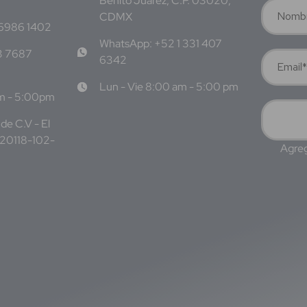
Benito Juárez, C.P. 03020,
CDMX
 6986 1402
WhatsApp: +52 1 331 407
3 7687
6342
Lun - Vie 8:00 am - 5:00 pm
am - 5:00pm
de C.V - El
220118-102-
Agreg