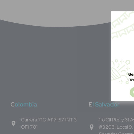
C
olombia
E
l Salvador
Carrera 71G #117-67 INT 3
1ro Cll Pte, y 61 
OFI 701
#3206, Local 9,