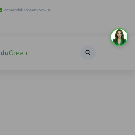
comercial@greenknow.sv