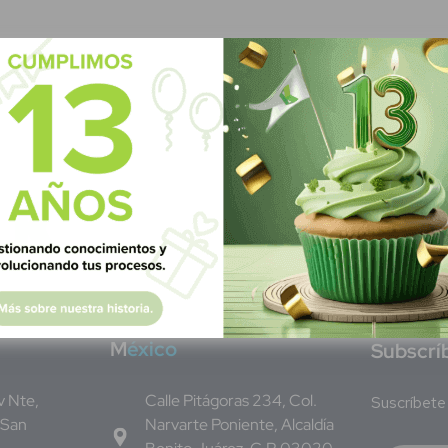
M
éxico
S
ubscrí
Av Nte,
Calle Pitágoras 234, Col.
Suscríbete 
 San
Narvarte Poniente, Alcaldía