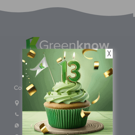
╳
C
olombia
Carrera 71G #117-67 INT 3 OFI 701
Teléfono: (601) 522 3869
WhatsApp: +57 317 4651554