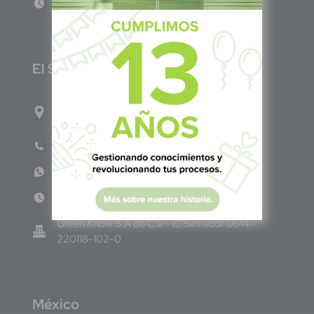
Lun - Vie 8:00am - 5:00pm
E
l Salvador
1ro Cll Pte, y 61 Av Nte, #3206, Local 9, San
Salvador Centro
Teléfono: +503 6986 1402
WhatsApp: +503 7687 3923
Lun - Vie 8:00am - 5:00pm
Green Know S.A de C.V - El Salvador 0614-
220118-102-0
M
éxico