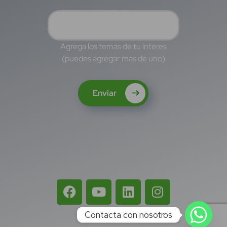
Agrega los temas de tu interes
(puedes agregar mas de uno)
Enviar
Contacta con nosotros