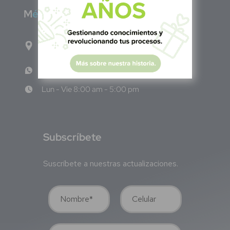
M
éxico
Calle Pitágoras 234, Col. Narvarte Poniente,
Alcaldía Benito Juárez, C.P. 03020, CDMX
WhatsApp: +52 1 331 407 6342
Lun - Vie 8:00 am - 5:00 pm
S
ubscríbete
Suscríbete a nuestras actualizaciones.