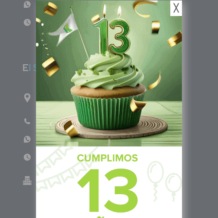
WhatsApp: +57 317 4651554
╳
Lun - Vie 8:00am - 5:00pm
E
l Salvador
1ro Cll Pte, y 61 Av Nte, #3206, Local 9, San
Salvador Centro
Teléfono: +503 6986 1402
WhatsApp: +503 7687 3923
Lun - Vie 8:00am - 5:00pm
Green Know S.A de C.V - El Salvador 0614-
220118-102-0