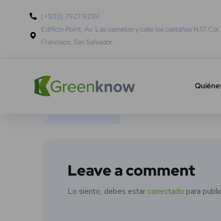
(+503) 7927 9259
Edificio Point, Av. Las camelias y calle los castaños N.17, Col
Francisco, San Salvador.
Quiéne
Leave a comment
Lo siento, debes estar
conectado
para publi