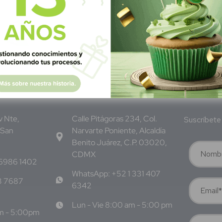
M
éxico
S
ubscrí
Av Nte,
Calle Pitágoras 234, Col.
Suscríbete 
 San
Narvarte Poniente, Alcaldía
Benito Juárez, C.P. 03020,
CDMX
 6986 1402
WhatsApp: +52 1 331 407
3 7687
6342
Lun - Vie 8:00 am - 5:00 pm
am - 5:00pm