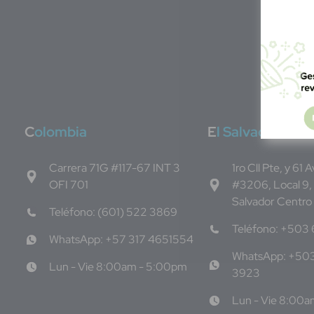
C
olombia
E
l Salvador
Carrera 71G #117-67 INT 3
1ro Cll Pte, y 61 
OFI 701
#3206, Local 9,
Salvador Centro
Teléfono: (601) 522 3869
Teléfono: +503
WhatsApp: +57 317 4651554
WhatsApp: +50
Lun - Vie 8:00am - 5:00pm
3923
Lun - Vie 8:00