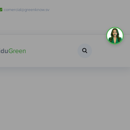
comercial@greenknow.sv