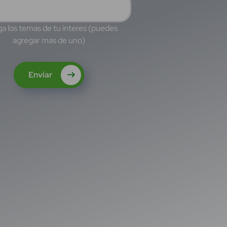
a los temas de tu interes (puedes
agregar mas de uno)
Enviar