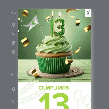
C
olombia
╳
Carrera 71G #117-67 INT 3 OFI 701
Teléfono: (601) 522 3869
WhatsApp: +57 317 4651554
Lun - Vie 8:00am - 5:00pm
E
l Salvador
1ro Cll Pte, y 61 Av Nte, #3206, Local 9, San
Salvador Centro
Teléfono: +503 6986 1402