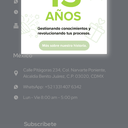
WhatsApp: +503 7687 3923
Lun - Vie 8:00am - 5:00pm
Green Know S.A de C.V - El Salvador 0614-
220118-102-0
M
éxico
Calle Pitágoras 234, Col. Narvarte Poniente,
Alcaldía Benito Juárez, C.P. 03020, CDMX
WhatsApp: +52 1 331 407 6342
Lun - Vie 8:00 am - 5:00 pm
S
ubscríbete