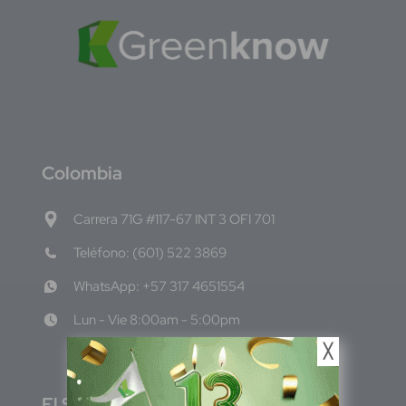
C
olombia
Carrera 71G #117-67 INT 3 OFI 701
Teléfono: (601) 522 3869
WhatsApp: +57 317 4651554
Lun - Vie 8:00am - 5:00pm
╳
E
l Salvador