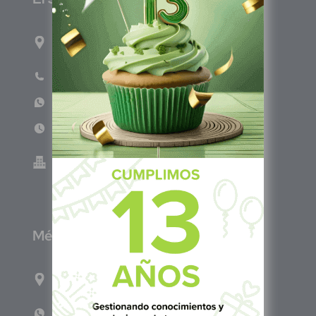
1ro Cll Pte, y 61 Av Nte, #3206, Local 9, San
Salvador Centro
Teléfono: +503 6986 1402
WhatsApp: +503 7687 3923
Lun - Vie 8:00am - 5:00pm
Green Know S.A de C.V - El Salvador 0614-
220118-102-0
M
éxico
Calle Pitágoras 234, Col. Narvarte Poniente,
Alcaldía Benito Juárez, C.P. 03020, CDMX
WhatsApp: +52 1 331 407 6342