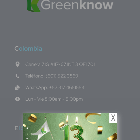
C
olombia
Carrera 71G #117-67 INT 3 OFI 701
Teléfono: (601) 522 3869
WhatsApp: +57 317 4651554
Lun - Vie 8:00am - 5:00pm
╳
E
l Salvador