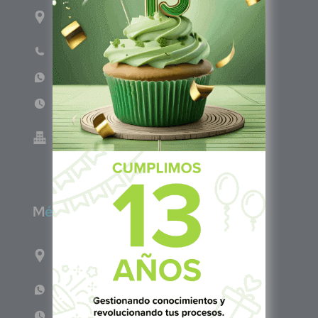
1ro Cll Pte, y 61 Av Nte, #3206, Local 9, San
Salvador Centro
Teléfono: +503 6986 1402
WhatsApp: +503 7687 3923
Lun - Vie 8:00am - 5:00pm
Green Know S.A de C.V - El Salvador 0614-
220118-102-0
M
éxico
Calle Pitágoras 234, Col. Narvarte Poniente,
Alcaldía Benito Juárez, C.P. 03020, CDMX
WhatsApp: +52 1 331 407 6342
Lun - Vie 8:00 am - 5:00 pm