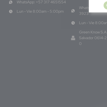
WhatsApp: +57 317 4651554
WhatsApp: +50
Lun - Vie 8:00am - 5:00pm
3923
Lun - Vie 8:00
Green Know S.A 
Salvador 0614-
0