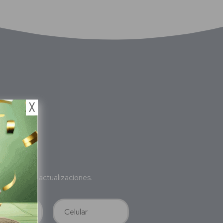
╳
bete
a nuestras actualizaciones.