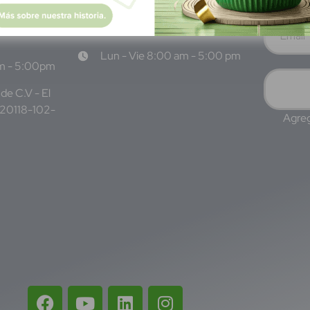
WhatsApp: +52 1 331 407
3 7687
6342
Lun - Vie 8:00 am - 5:00 pm
am - 5:00pm
de C.V - El
220118-102-
Agreg