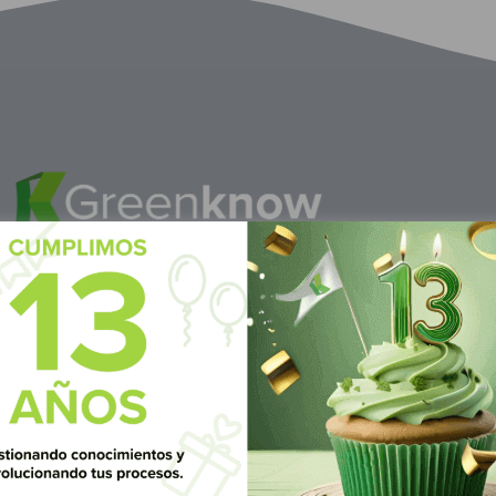
M
éxico
S
ubscrí
Av Nte,
Calle Pitágoras 234, Col.
Suscríbete 
 San
Narvarte Poniente, Alcaldía
Benito Juárez, C.P. 03020,
CDMX
 6986 1402