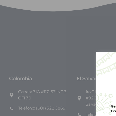
C
olombia
E
l Salvador
Carrera 71G #117-67 INT 3
1ro Cll Pte, y 61 
OFI 701
#3206, Local 9,
Salvador Centro
Teléfono: (601) 522 3869
Teléfono: +503