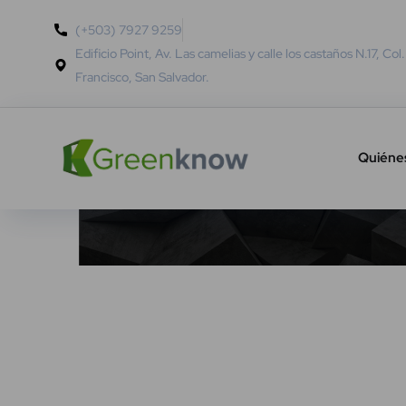
(+503) 7927 9259
Edificio Point, Av. Las camelias y calle los castaños N.17, Col
Francisco, San Salvador.
Quiéne