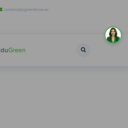
comercial@greenknow.sv