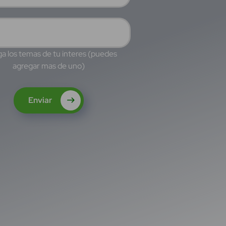
a los temas de tu interes (puedes
agregar mas de uno)
Enviar