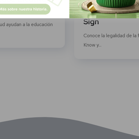
en El Salvador?
impleméntala j
Sign
ud ayudan a la educación
Conoce la legalidad de la 
Know y...