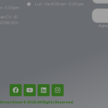
Lun - Vie 8:00 am - 5:00 pm
am - 5:00pm
de C.V - El
220118-102-
Agreg
Green Know © 2026
All Rights Reserved
.