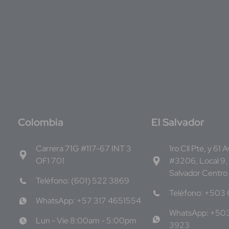
C
olombia
E
l Salvador
Carrera 71G #117-67 INT 3
1ro Cll Pte, y 61 
OFI 701
#3206, Local 9,
Salvador Centro
Teléfono: (601) 522 3869
Teléfono: +503
WhatsApp: +57 317 4651554
WhatsApp: +50
Lun - Vie 8:00am - 5:00pm
3923