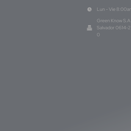
Lun - Vie 8:00
Green Know S.A 
Salvador 0614-
0