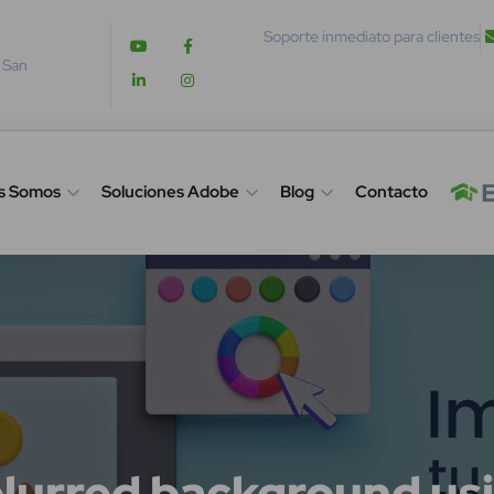
Soporte inmediato para clientes
. San
s Somos
Soluciones Adobe
Blog
Contacto
urred background usin