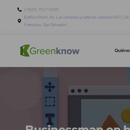
(+503) 7927 9259
Edificio Point, Av. Las camelias y calle los castaños N.17, Col
Francisco, San Salvador.
Quiéne
Businessman on bl