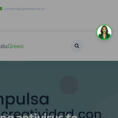
comercial@greenknow.sv
g antivirus to