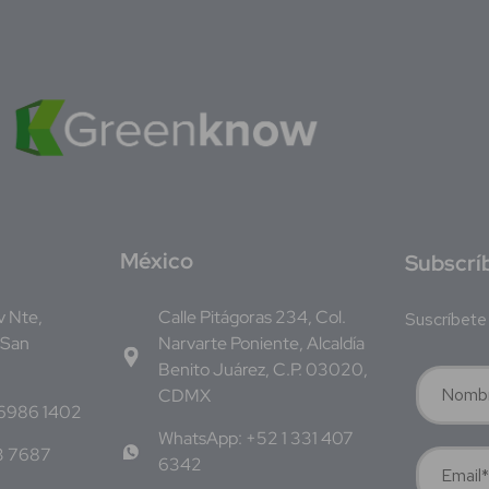
M
éxico
S
ubscrí
Av Nte,
Calle Pitágoras 234, Col.
Suscríbete 
 San
Narvarte Poniente, Alcaldía
Benito Juárez, C.P. 03020,
CDMX
 6986 1402
WhatsApp: +52 1 331 407
3 7687
6342