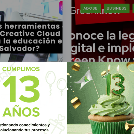
ADOBE
BUSINESS
Green Know
14 Febr
dobe Creative
Conoce la legali