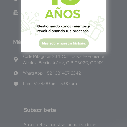
Green Know S.A de C.V - El Salvador 0614-
220118-102-0
M
éxico
Calle Pitágoras 234, Col. Narvarte Poniente,
Alcaldía Benito Juárez, C.P. 03020, CDMX
WhatsApp: +52 1 331 407 6342
Lun - Vie 8:00 am - 5:00 pm
S
ubscríbete
Suscríbete a nuestras actualizaciones.