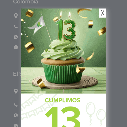
C
olombia
╳
Carrera 71G #117-67 INT 3 OFI 701
Teléfono: (601) 522 3869
WhatsApp: +57 317 4651554
Lun - Vie 8:00am - 5:00pm
E
l Salvador
1ro Cll Pte, y 61 Av Nte, #3206, Local 9, San
Salvador Centro
Teléfono: +503 6986 1402
WhatsApp: +503 7687 3923
Lun - Vie 8:00am - 5:00pm