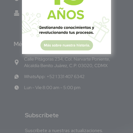
Green Know S.A de C.V - El Salvador 0614-
220118-102-0
M
éxico
Calle Pitágoras 234, Col. Narvarte Poniente,
Alcaldía Benito Juárez, C.P. 03020, CDMX
WhatsApp: +52 1 331 407 6342
Lun - Vie 8:00 am - 5:00 pm
S
ubscríbete
Suscríbete a nuestras actualizaciones.