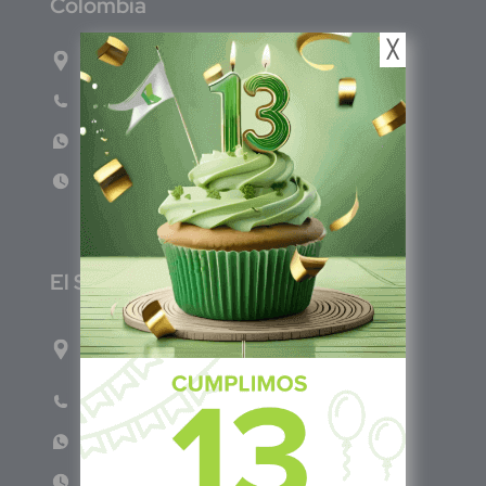
C
olombia
╳
Carrera 71G #117-67 INT 3 OFI 701
Teléfono: (601) 522 3869
WhatsApp: +57 317 4651554
Lun - Vie 8:00am - 5:00pm
E
l Salvador
1ro Cll Pte, y 61 Av Nte, #3206, Local 9, San
Salvador Centro
Teléfono: +503 6986 1402
WhatsApp: +503 7687 3923
Lun - Vie 8:00am - 5:00pm