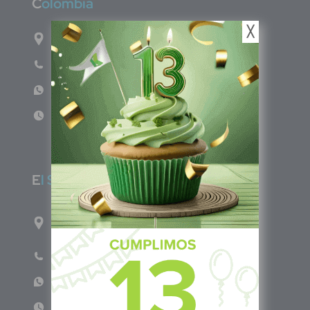
C
olombia
╳
Carrera 71G #117-67 INT 3 OFI 701
Teléfono: (601) 522 3869
WhatsApp: +57 317 4651554
Lun - Vie 8:00am - 5:00pm
E
l Salvador
1ro Cll Pte, y 61 Av Nte, #3206, Local 9, San
Salvador Centro
Teléfono: +503 6986 1402
WhatsApp: +503 7687 3923
Lun - Vie 8:00am - 5:00pm