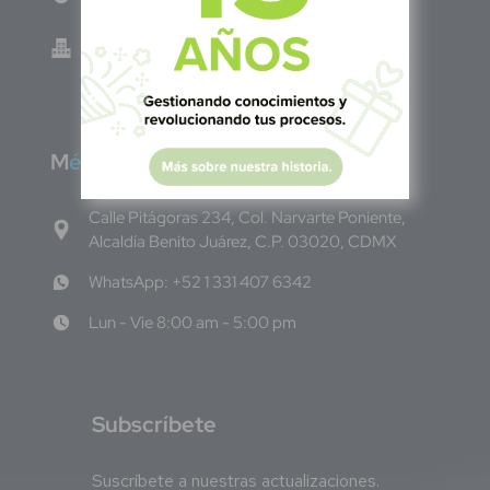
Green Know S.A de C.V - El Salvador 0614-
220118-102-0
M
éxico
Calle Pitágoras 234, Col. Narvarte Poniente,
Alcaldía Benito Juárez, C.P. 03020, CDMX
WhatsApp: +52 1 331 407 6342
Lun - Vie 8:00 am - 5:00 pm
S
ubscríbete
Suscríbete a nuestras actualizaciones.