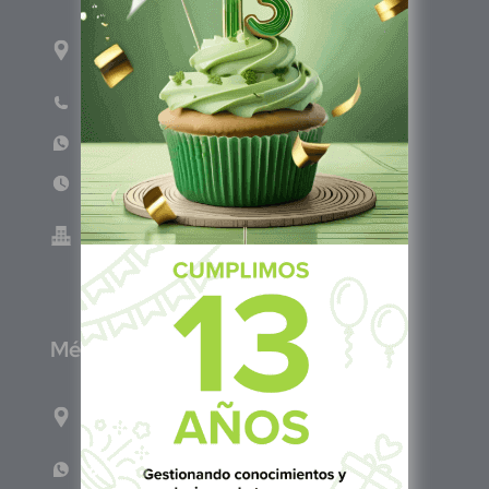
1ro Cll Pte, y 61 Av Nte, #3206, Local 9, San
Salvador Centro
Teléfono: +503 6986 1402
WhatsApp: +503 7687 3923
Lun - Vie 8:00am - 5:00pm
Green Know S.A de C.V - El Salvador 0614-
220118-102-0
M
éxico
Calle Pitágoras 234, Col. Narvarte Poniente,
Alcaldía Benito Juárez, C.P. 03020, CDMX
WhatsApp: +52 1 331 407 6342