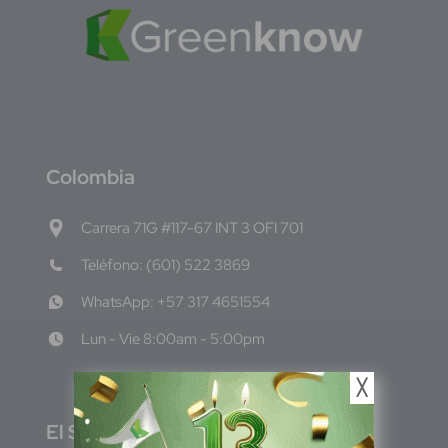
C
olombia
Carrera 71G #117-67 INT 3 OFI 701
Teléfono: (601) 522 3869
WhatsApp: +57 317 4651554
Lun - Vie 8:00am - 5:00pm
╳
E
l Salvador