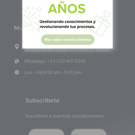
220118-102-0
M
éxico
Calle Pitágoras 234, Col. Narvarte Poniente,
Alcaldía Benito Juárez, C.P. 03020, CDMX
WhatsApp: +52 1 331 407 6342
Lun - Vie 8:00 am - 5:00 pm
S
ubscríbete
Suscríbete a nuestras actualizaciones.