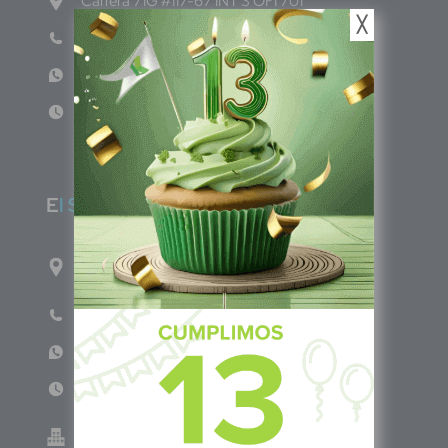
Carrera 71G #117-67 INT 3 OFI 701
╳
Teléfono: (601) 522 3869
WhatsApp: +57 317 4651554
Lun - Vie 8:00am - 5:00pm
E
l Salvador
1ro Cll Pte, y 61 Av Nte, #3206, Local 9, San
Salvador Centro
Teléfono: +503 6986 1402
WhatsApp: +503 7687 3923
Lun - Vie 8:00am - 5:00pm
Green Know S.A de C.V - El Salvador 0614-