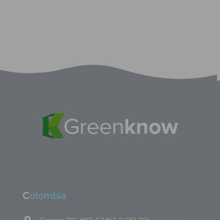
C
olombia