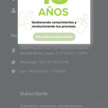
Green Know S.A de C.V - El Salvador 0614-
220118-102-0
M
éxico
Calle Pitágoras 234, Col. Narvarte Poniente,
Alcaldía Benito Juárez, C.P. 03020, CDMX
WhatsApp: +52 1 331 407 6342
Lun - Vie 8:00 am - 5:00 pm
S
ubscríbete
Suscríbete a nuestras actualizaciones.