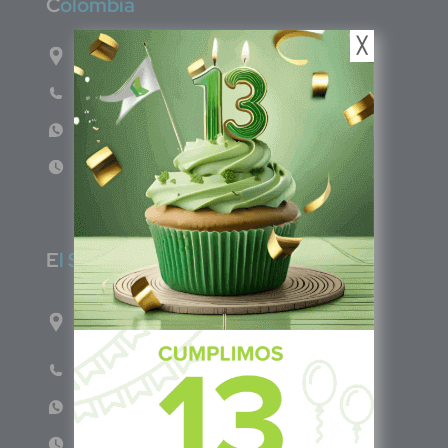
C
olombia
╳
Carrera 71G #117-67 INT 3 OFI 701
Teléfono: (601) 522 3869
WhatsApp: +57 317 4651554
Lun - Vie 8:00am - 5:00pm
E
l Salvador
1ro Cll Pte, y 61 Av Nte, #3206, Local 9, San
Salvador Centro
Teléfono: +503 6986 1402
WhatsApp: +503 7687 3923
Lun - Vie 8:00am - 5:00pm