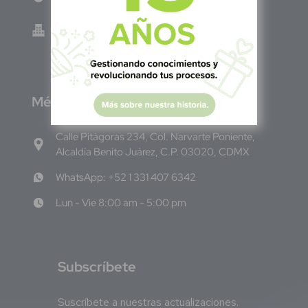
Green Know S.A de C.V - El Salvador 0614-
220118-102-0
M
éxico
Calle Pitágoras 234, Col. Narvarte Poniente,
Alcaldía Benito Juárez, C.P. 03020, CDMX
WhatsApp: +52 1 331 407 6342
Lun - Vie 8:00 am - 5:00 pm
S
ubscríbete
Suscríbete a nuestras actualizaciones.