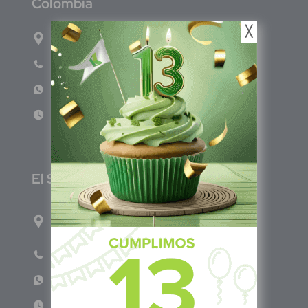
C
olombia
╳
Carrera 71G #117-67 INT 3 OFI 701
Teléfono: (601) 522 3869
WhatsApp: +57 317 4651554
Lun - Vie 8:00am - 5:00pm
E
l Salvador
1ro Cll Pte, y 61 Av Nte, #3206, Local 9, San
Salvador Centro
Teléfono: +503 6986 1402
WhatsApp: +503 7687 3923
Lun - Vie 8:00am - 5:00pm