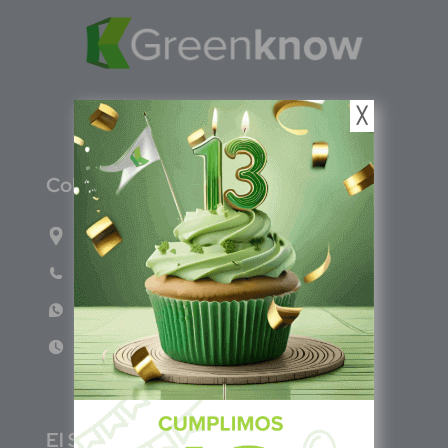
╳
C
olombia
Carrera 71G #117-67 INT 3 OFI 701
Teléfono: (601) 522 3869
WhatsApp: +57 317 4651554
Lun - Vie 8:00am - 5:00pm
E
l Salvador