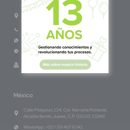
1ro Cll Pte, y 61 Av Nte, #3206, Local 9, San
Salvador Centro
Teléfono: +503 6986 1402
WhatsApp: +503 7687 3923
Lun - Vie 8:00am - 5:00pm
Green Know S.A de C.V - El Salvador 0614-
220118-102-0
M
éxico
Calle Pitágoras 234, Col. Narvarte Poniente,
Alcaldía Benito Juárez, C.P. 03020, CDMX
WhatsApp: +52 1 331 407 6342