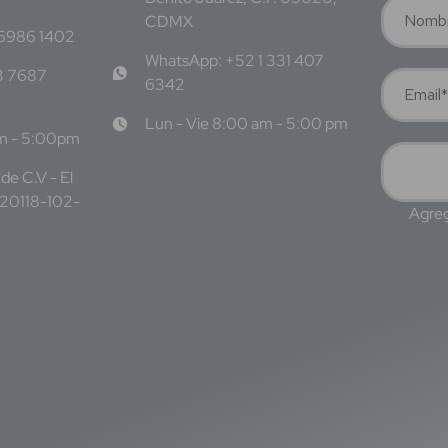
CDMX
 6986 1402
WhatsApp: +52 1 331 407
3 7687
6342
Lun - Vie 8:00 am - 5:00 pm
am - 5:00pm
de C.V - El
220118-102-
Agreg