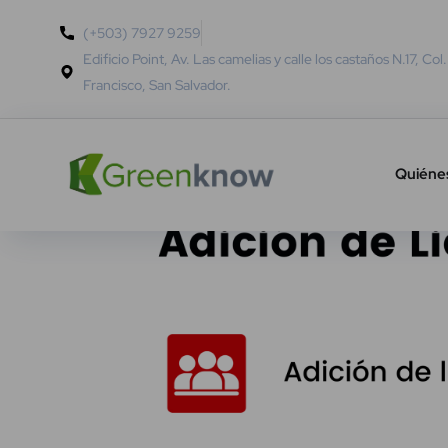
(+503) 7927 9259
Edificio Point, Av. Las camelias y calle los castaños N.17, Col
Francisco, San Salvador.
Quiéne