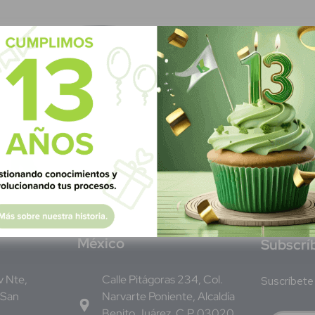
M
éxico
S
ubscrí
Av Nte,
Calle Pitágoras 234, Col.
Suscríbete 
 San
Narvarte Poniente, Alcaldía
Benito Juárez, C.P. 03020,