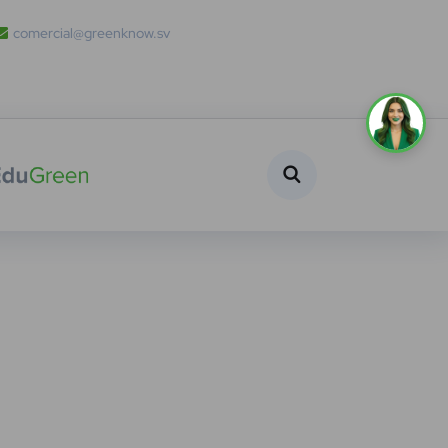
comercial@greenknow.sv