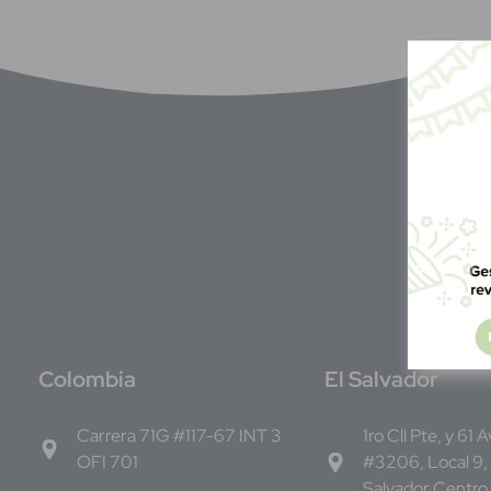
C
olombia
E
l Salvador
Carrera 71G #117-67 INT 3
1ro Cll Pte, y 61 
OFI 701
#3206, Local 9,
Salvador Centro