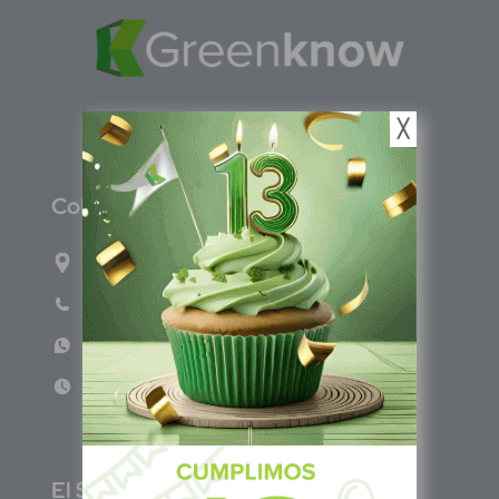
╳
C
olombia
Carrera 71G #117-67 INT 3 OFI 701
Teléfono: (601) 522 3869
WhatsApp: +57 317 4651554
Lun - Vie 8:00am - 5:00pm
E
l Salvador