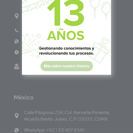
1ro Cll Pte, y 61 Av Nte, #3206, Local 9, San
Salvador Centro
Teléfono: +503 6986 1402
WhatsApp: +503 7687 3923
Lun - Vie 8:00am - 5:00pm
Green Know S.A de C.V - El Salvador 0614-
220118-102-0
M
éxico
Calle Pitágoras 234, Col. Narvarte Poniente,
Alcaldía Benito Juárez, C.P. 03020, CDMX
WhatsApp: +52 1 331 407 6342