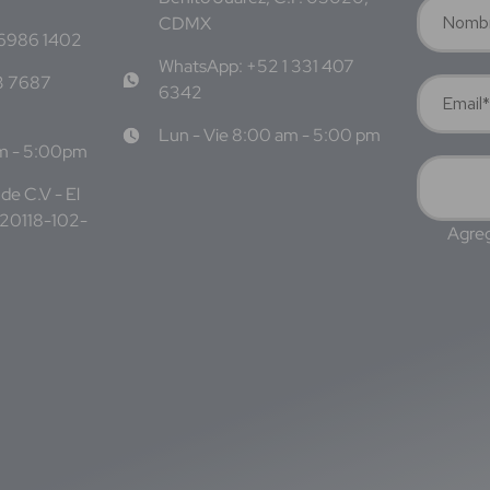
CDMX
 6986 1402
WhatsApp: +52 1 331 407
3 7687
6342
Lun - Vie 8:00 am - 5:00 pm
am - 5:00pm
de C.V - El
220118-102-
Agreg