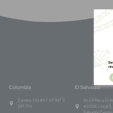
C
olombia
E
l Salvador
Carrera 71G #117-67 INT 3
1ro Cll Pte, y 61 
OFI 701
#3206, Local 9,
Salvador Centro