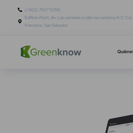
(+503) 7927 9259
Edificio Point, Av. Las camelias y calle los castaños N.17, Col
Francisco, San Salvador.
Quiéne