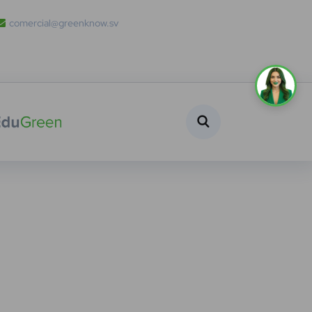
comercial@greenknow.sv