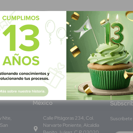
M
éxico
S
ubscrí
Av Nte,
Calle Pitágoras 234, Col.
Suscríbete 
 San
Narvarte Poniente, Alcaldía
Benito Juárez, C.P. 03020,