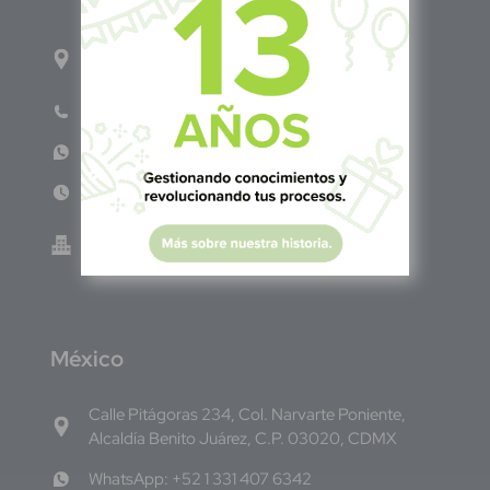
1ro Cll Pte, y 61 Av Nte, #3206, Local 9, San
Salvador Centro
Teléfono: +503 6986 1402
WhatsApp: +503 7687 3923
Lun - Vie 8:00am - 5:00pm
Green Know S.A de C.V - El Salvador 0614-
220118-102-0
M
éxico
Calle Pitágoras 234, Col. Narvarte Poniente,
Alcaldía Benito Juárez, C.P. 03020, CDMX
WhatsApp: +52 1 331 407 6342