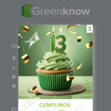
╳
C
olombia
Carrera 71G #117-67 INT 3 OFI 701
Teléfono: (601) 522 3869
WhatsApp: +57 317 4651554
Lun - Vie 8:00am - 5:00pm
E
l Salvador