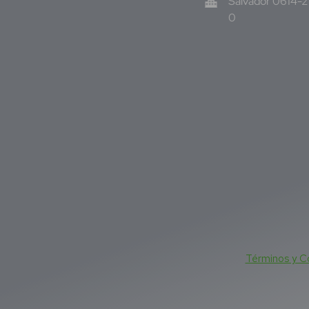
Salvador 0614-
0
Términos y C