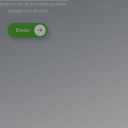
a los temas de tu interes (puedes
agregar mas de uno)
Enviar