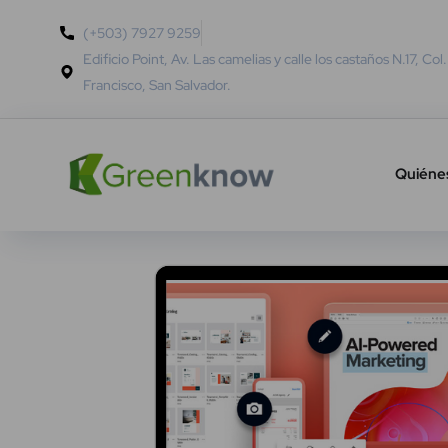
(+503) 7927 9259
Edificio Point, Av. Las camelias y calle los castaños N.17, Col
Francisco, San Salvador.
Quiéne