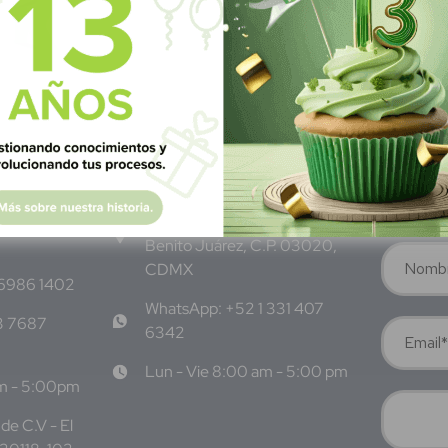
M
éxico
S
ubscrí
Av Nte,
Calle Pitágoras 234, Col.
Suscríbete 
 San
Narvarte Poniente, Alcaldía
Benito Juárez, C.P. 03020,
CDMX
 6986 1402
WhatsApp: +52 1 331 407
3 7687
6342
Lun - Vie 8:00 am - 5:00 pm
am - 5:00pm
de C.V - El