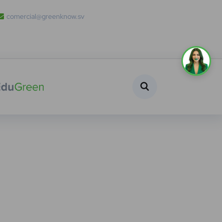
comercial@greenknow.sv