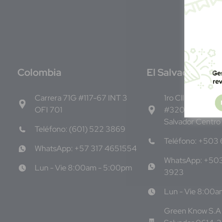
C
olombia
E
l Salvador
Carrera 71G #117-67 INT 3
1ro Cll Pte, y 61 
OFI 701
#3206, Local 9,
Salvador Centro
Teléfono: (601) 522 3869
Teléfono: +503
WhatsApp: +57 317 4651554
WhatsApp: +50
Lun - Vie 8:00am - 5:00pm
3923
Lun - Vie 8:00
Green Know S.A 