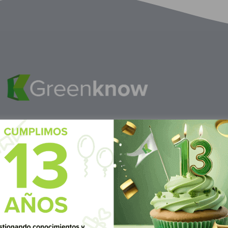
M
éxico
S
ubscrí
Av Nte,
Calle Pitágoras 234, Col.
Suscríbete 
 San
Narvarte Poniente, Alcaldía
Benito Juárez, C.P. 03020,
CDMX
 6986 1402