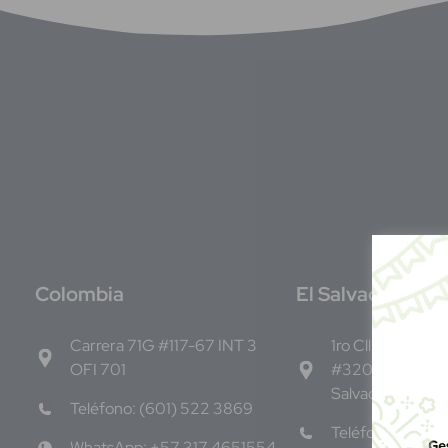
C
olombia
E
l Salvador
Carrera 71G #117-67 INT 3
1ro Cll Pte, y 61 
OFI 701
#3206, Local 9,
Salvador Centro
Teléfono: (601) 522 3869
Teléfono: +503
WhatsApp: +57 317 4651554