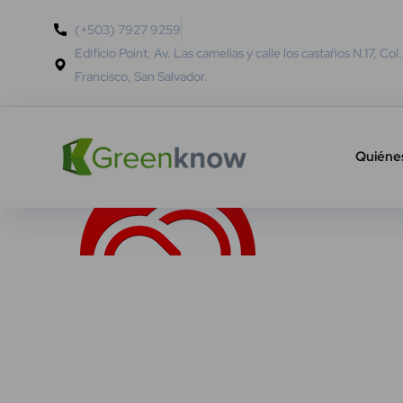
(+503) 7927 9259
Edificio Point, Av. Las camelias y calle los castaños N.17, Col
Francisco, San Salvador.
Quiéne