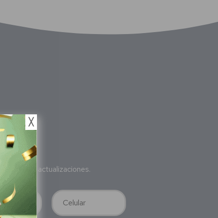
╳
bete
a nuestras actualizaciones.