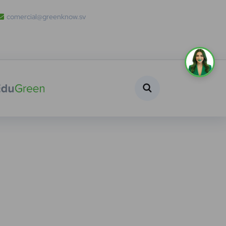
comercial@greenknow.sv