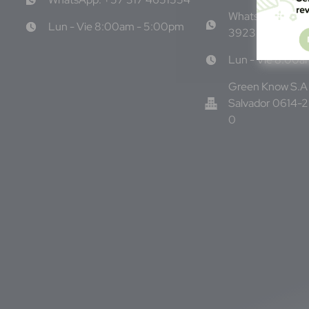
WhatsApp: +50
Lun - Vie 8:00am - 5:00pm
3923
Lun - Vie 8:00
Green Know S.A 
Salvador 0614-
0