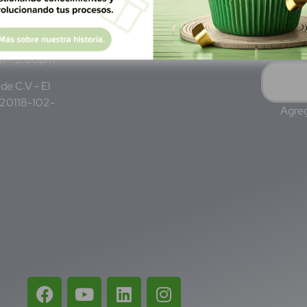
WhatsApp: +52 1 331 407
3 7687
6342
Lun - Vie 8:00 am - 5:00 pm
am - 5:00pm
de C.V - El
220118-102-
Agreg