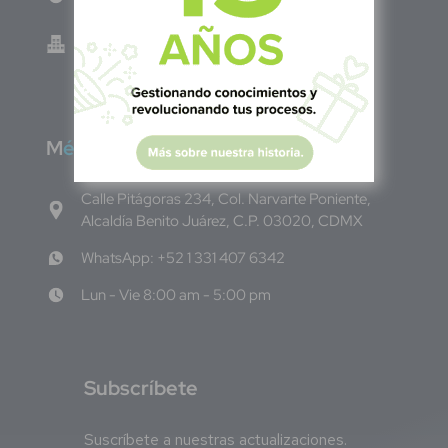
Green Know S.A de C.V - El Salvador 0614-
220118-102-0
M
éxico
Calle Pitágoras 234, Col. Narvarte Poniente,
Alcaldía Benito Juárez, C.P. 03020, CDMX
WhatsApp: +52 1 331 407 6342
Lun - Vie 8:00 am - 5:00 pm
S
ubscríbete
Suscríbete a nuestras actualizaciones.