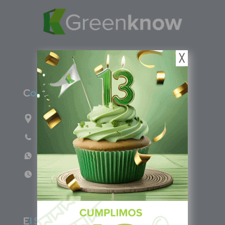
╳
C
olombia
Carrera 71G #117-67 INT 3 OFI 701
Teléfono: (601) 522 3869
WhatsApp: +57 317 4651554
Lun - Vie 8:00am - 5:00pm
E
l Salvador