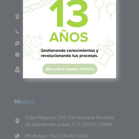
1ro Cll Pte, y 61 Av Nte, #3206, Local 9, San
Salvador Centro
Teléfono: +503 6986 1402
WhatsApp: +503 7687 3923
Lun - Vie 8:00am - 5:00pm
Green Know S.A de C.V - El Salvador 0614-
220118-102-0
M
éxico
Calle Pitágoras 234, Col. Narvarte Poniente,
Alcaldía Benito Juárez, C.P. 03020, CDMX
WhatsApp: +52 1 331 407 6342