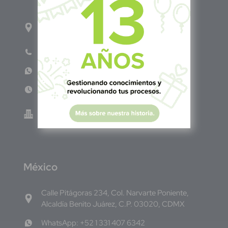
1ro Cll Pte, y 61 Av Nte, #3206, Local 9, San
Salvador Centro
Teléfono: +503 6986 1402
WhatsApp: +503 7687 3923
Lun - Vie 8:00am - 5:00pm
Green Know S.A de C.V - El Salvador 0614-
220118-102-0
M
éxico
Calle Pitágoras 234, Col. Narvarte Poniente,
Alcaldía Benito Juárez, C.P. 03020, CDMX
WhatsApp: +52 1 331 407 6342