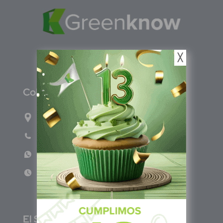
╳
C
olombia
Carrera 71G #117-67 INT 3 OFI 701
Teléfono: (601) 522 3869
WhatsApp: +57 317 4651554
Lun - Vie 8:00am - 5:00pm
E
l Salvador