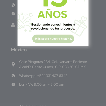
WhatsApp: +503 7687 3923
Lun - Vie 8:00am - 5:00pm
Green Know S.A de C.V - El Salvador 0614-
220118-102-0
M
éxico
Calle Pitágoras 234, Col. Narvarte Poniente,
Alcaldía Benito Juárez, C.P. 03020, CDMX
WhatsApp: +52 1 331 407 6342
Lun - Vie 8:00 am - 5:00 pm