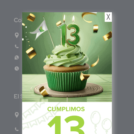
╳
C
olombia
Carrera 71G #117-67 INT 3 OFI 701
Teléfono: (601) 522 3869
WhatsApp: +57 317 4651554
Lun - Vie 8:00am - 5:00pm
E
l Salvador
1ro Cll Pte, y 61 Av Nte, #3206, Local 9, San
Salvador Centro
Teléfono: +503 6986 1402