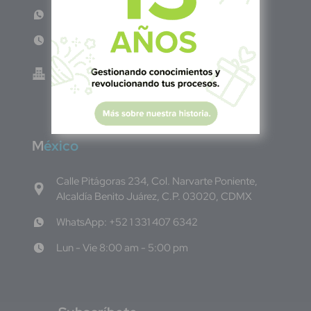
WhatsApp: +503 7687 3923
Lun - Vie 8:00am - 5:00pm
Green Know S.A de C.V - El Salvador 0614-
220118-102-0
M
éxico
Calle Pitágoras 234, Col. Narvarte Poniente,
Alcaldía Benito Juárez, C.P. 03020, CDMX
WhatsApp: +52 1 331 407 6342
Lun - Vie 8:00 am - 5:00 pm