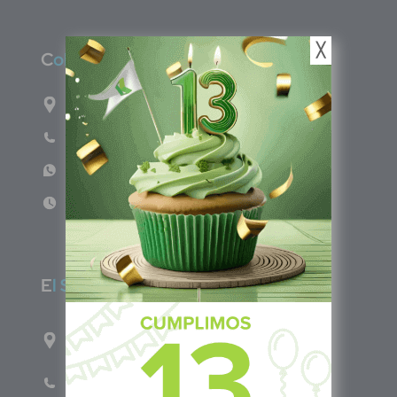
╳
C
olombia
Carrera 71G #117-67 INT 3 OFI 701
Teléfono: (601) 522 3869
WhatsApp: +57 317 4651554
Lun - Vie 8:00am - 5:00pm
E
l Salvador
1ro Cll Pte, y 61 Av Nte, #3206, Local 9, San
Salvador Centro
Teléfono: +503 6986 1402