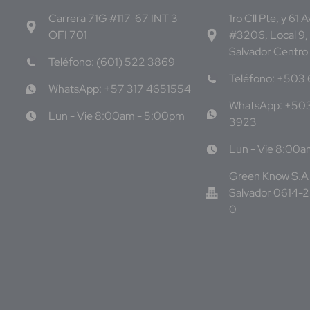
Carrera 71G #117-67 INT 3
1ro Cll Pte, y 61 
OFI 701
#3206, Local 9,
Salvador Centro
Teléfono: (601) 522 3869
Teléfono: +503
WhatsApp: +57 317 4651554
WhatsApp: +50
Lun - Vie 8:00am - 5:00pm
3923
Lun - Vie 8:00
Green Know S.A 
Salvador 0614-
0