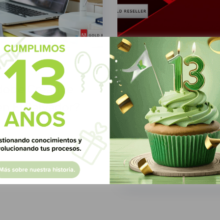
Green Know
14 Febr
dobe Creative
Conoce la legali
en El Salvador?
impleméntala j
Sign
ud ayudan a la educación
Conoce la legalidad de la 
Know y...