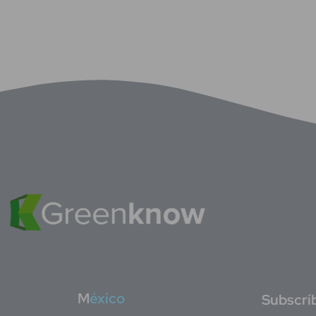
M
éxico
S
ubscrí