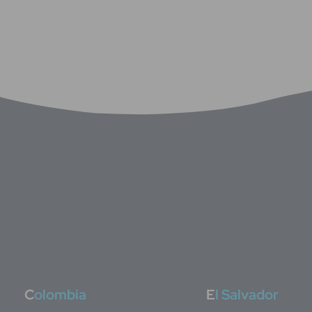
C
olombia
E
l Salvador