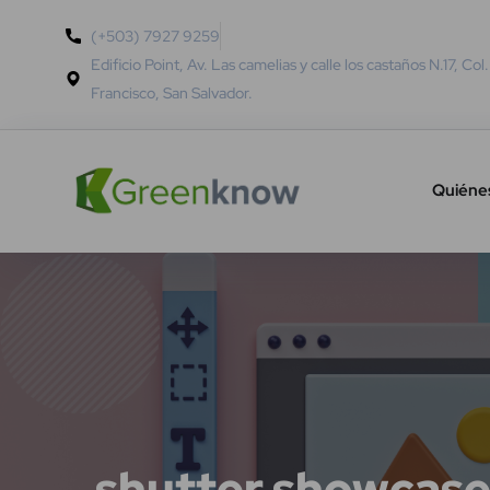
(+503) 7927 9259
Edificio Point, Av. Las camelias y calle los castaños N.17, Col
Francisco, San Salvador.
Quiéne
shutter showcas