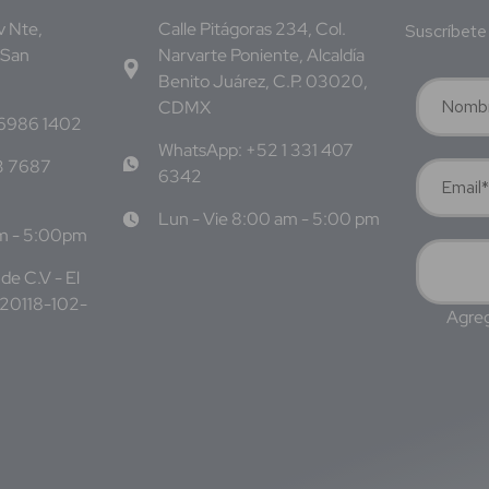
Av Nte,
Calle Pitágoras 234, Col.
Suscríbete 
 San
Narvarte Poniente, Alcaldía
Benito Juárez, C.P. 03020,
CDMX
 6986 1402
WhatsApp: +52 1 331 407
3 7687
6342
Lun - Vie 8:00 am - 5:00 pm
am - 5:00pm
de C.V - El
220118-102-
Agreg