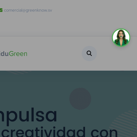
comercial@greenknow.sv