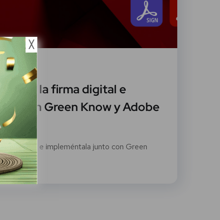
╳
ero, 2022
dad de la firma digital e
unto con Green Know y Adobe
firma digital e impleméntala junto con Green