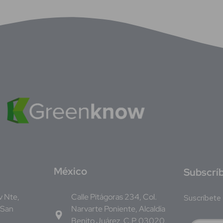
M
éxico
S
ubscrí
Av Nte,
Calle Pitágoras 234, Col.
Suscríbete 
 San
Narvarte Poniente, Alcaldía
Benito Juárez, C.P. 03020,