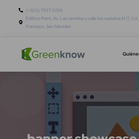
(+503) 7927 9259
Edificio Point, Av. Las camelias y calle los castaños N.17, Col
Francisco, San Salvador.
Quiéne
banner showcase