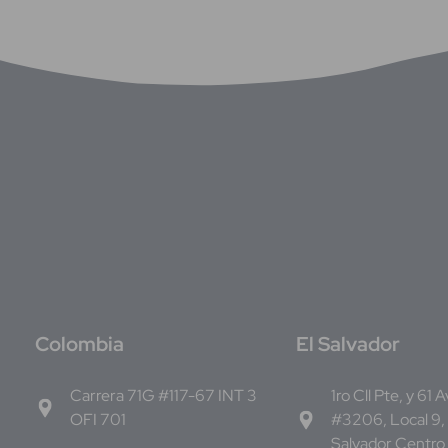
C
olombia
E
l Salvador
Carrera 71G #117-67 INT 3
1ro Cll Pte, y 61 
OFI 701
#3206, Local 9,
Salvador Centro