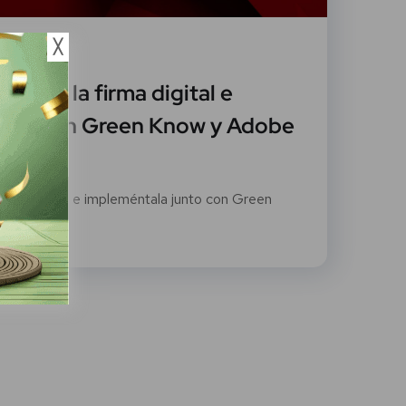
╳
ero, 2022
dad de la firma digital e
unto con Green Know y Adobe
firma digital e impleméntala junto con Green