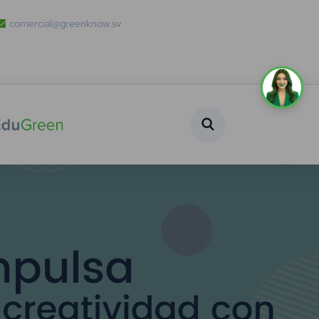
comercial@greenknow.sv