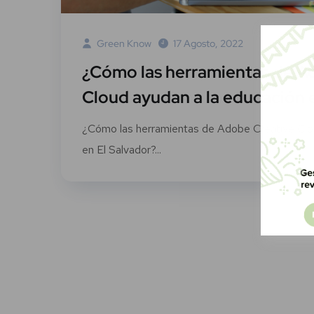
Green Know
17 Agosto, 2022
¿Cómo las herramientas de A
Cloud ayudan a la educación 
¿Cómo las herramientas de Adobe Creative Clo
en El Salvador?...