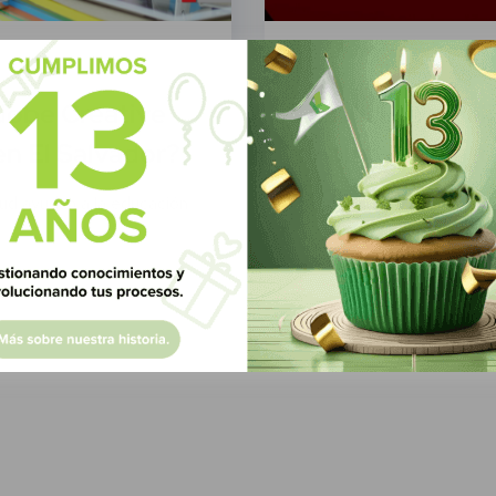
Green Know
14 Febr
dobe Creative
Conoce la legali
en El Salvador?
impleméntala j
Sign
ud ayudan a la educación
Conoce la legalidad de la 
Know y...