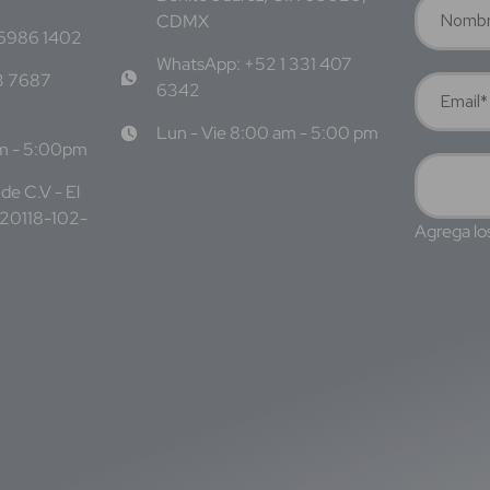
CDMX
 6986 1402
WhatsApp: +52 1 331 407
3 7687
6342
Lun - Vie 8:00 am - 5:00 pm
am - 5:00pm
e C.V - El
220118-102-
Agrega lo