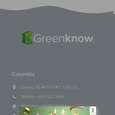
C
olombia
Carrera 71G #117-67 INT 3 OFI 701
Teléfono: (601) 522 3869
WhatsApp: +57 317 4651554
╳