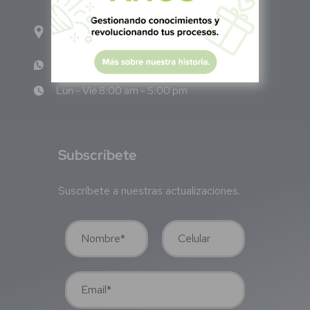
Calle Pitágoras 234, Col. Narvarte Poniente,
Alcaldía Benito Juárez, C.P. 03020, CDMX
WhatsApp: +52 1 331 407 6342
Lun - Vie 8:00 am - 5:00 pm
S
ubscríbete
Suscríbete a nuestras actualizaciones.