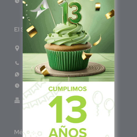
Lun - Vie 8:00am - 5:00pm
E
l Salvador
1ro Cll Pte, y 61 Av Nte, #3206, Local 9, San
Salvador Centro
Teléfono: +503 6986 1402
WhatsApp: +503 7687 3923
Lun - Vie 8:00am - 5:00pm
Green Know S.A de C.V - El Salvador 0614-
220118-102-0
M
éxico