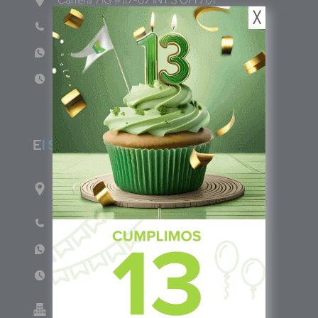
╳
Teléfono: (601) 522 3869
WhatsApp: +57 317 4651554
Lun - Vie 8:00am - 5:00pm
E
l Salvador
1ro Cll Pte, y 61 Av Nte, #3206, Local 9, San
Salvador Centro
Teléfono: +503 6986 1402
WhatsApp: +503 7687 3923
Lun - Vie 8:00am - 5:00pm
Green Know S.A de C.V - El Salvador 0614-
220118-102-0