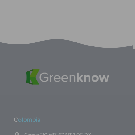
C
olombia
Carrera 71G #117-67 INT 3 OFI 701