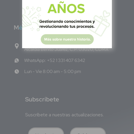
M
éxico
Calle Pitágoras 234, Col. Narvarte Poniente,
Alcaldía Benito Juárez, C.P. 03020, CDMX
WhatsApp: +52 1 331 407 6342
Lun - Vie 8:00 am - 5:00 pm
S
ubscríbete
Suscríbete a nuestras actualizaciones.