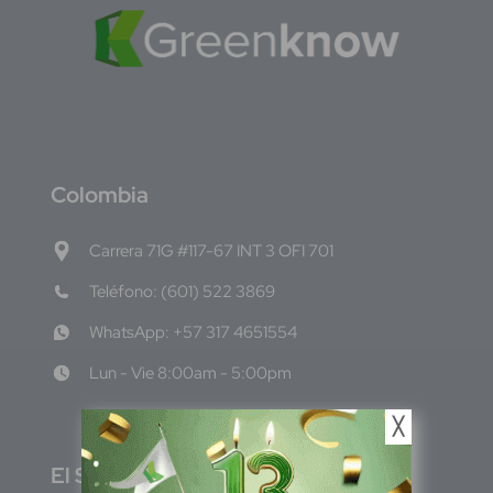
C
olombia
Carrera 71G #117-67 INT 3 OFI 701
Teléfono: (601) 522 3869
WhatsApp: +57 317 4651554
Lun - Vie 8:00am - 5:00pm
╳
E
l Salvador