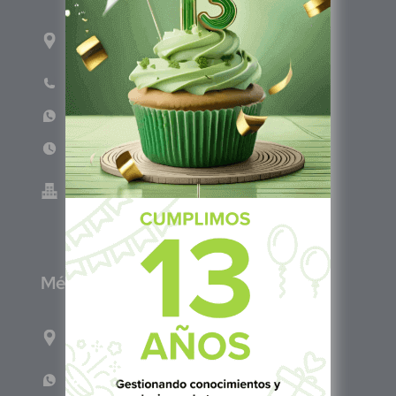
1ro Cll Pte, y 61 Av Nte, #3206, Local 9, San
Salvador Centro
Teléfono: +503 6986 1402
WhatsApp: +503 7687 3923
Lun - Vie 8:00am - 5:00pm
Green Know S.A de C.V - El Salvador 0614-
220118-102-0
M
éxico
Calle Pitágoras 234, Col. Narvarte Poniente,
Alcaldía Benito Juárez, C.P. 03020, CDMX
WhatsApp: +52 1 331 407 6342