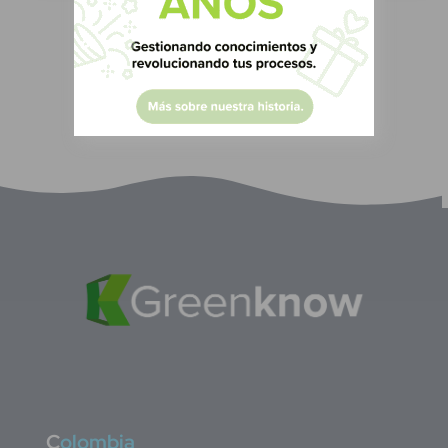
C
olombia