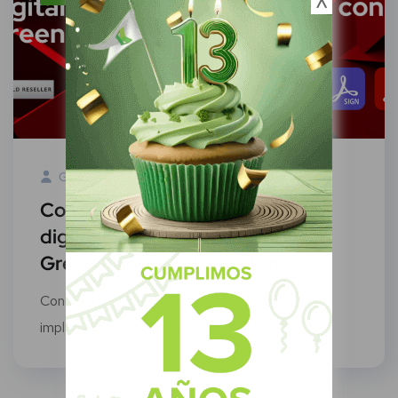
Green Know
14 Febrero, 2022
Conoce la legalidad de la firma
digital e impleméntala junto con
Green Know y Adobe Sign
Conoce la legalidad de la firma digital e
impleméntala junto con Green Know y...