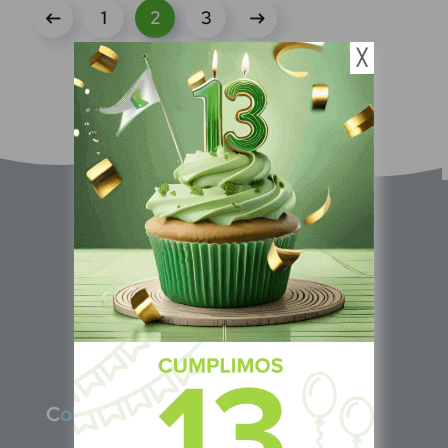
1
2
3
╳
C
olombia