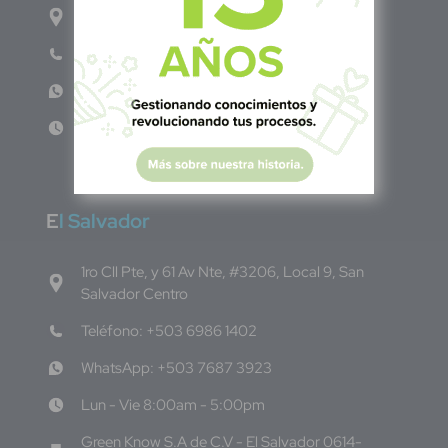
Carrera 71G #117-67 INT 3 OFI 701
Teléfono: (601) 522 3869
WhatsApp: +57 317 4651554
Lun - Vie 8:00am - 5:00pm
E
l Salvador
1ro Cll Pte, y 61 Av Nte, #3206, Local 9, San
Salvador Centro
Teléfono: +503 6986 1402
WhatsApp: +503 7687 3923
Lun - Vie 8:00am - 5:00pm
Green Know S.A de C.V - El Salvador 0614-