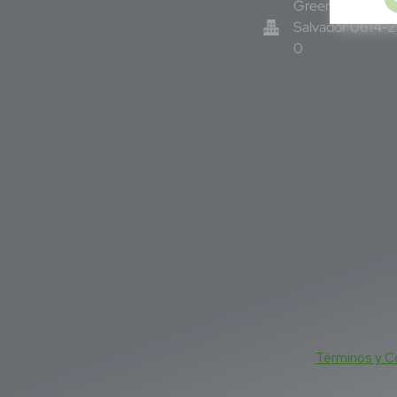
Green Know S.A 
Salvador 0614-
0
Términos y C