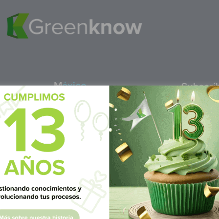
M
éxico
S
ubscrí
Av Nte,
Calle Pitágoras 234, Col.
Suscríbete 
 San
Narvarte Poniente, Alcaldía
Benito Juárez, C.P. 03020,
CDMX
 6986 1402
WhatsApp: +52 1 331 407
3 7687
6342
Lun - Vie 8:00 am - 5:00 pm
am - 5:00pm