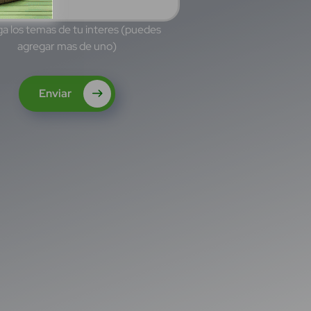
a los temas de tu interes (puedes
agregar mas de uno)
Enviar