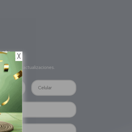
bete
╳
a nuestras actualizaciones.