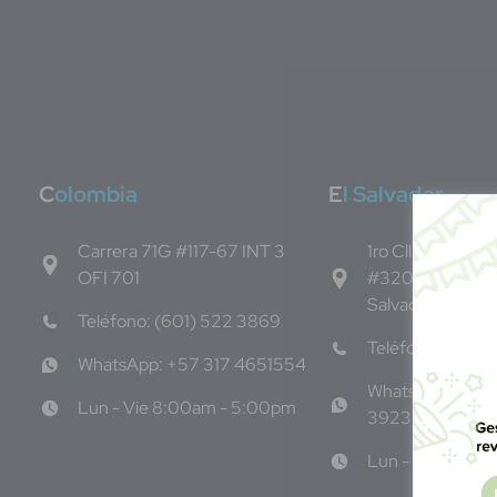
C
olombia
E
l Salvador
Carrera 71G #117-67 INT 3
1ro Cll Pte, y 61 
OFI 701
#3206, Local 9,
Salvador Centro
Teléfono: (601) 522 3869
Teléfono: +503
WhatsApp: +57 317 4651554
WhatsApp: +50
Lun - Vie 8:00am - 5:00pm
3923
Lun - Vie 8:00