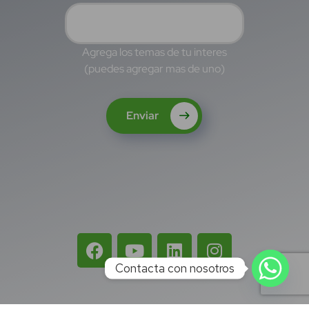
Agrega los temas de tu interes
(puedes agregar mas de uno)
Enviar
Contacta con nosotros