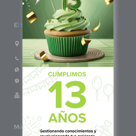
E
l Salvador
1ro Cll Pte, y 61 Av Nte, #3206, Local 9, San
Salvador Centro
Teléfono: +503 6986 1402
WhatsApp: +503 7687 3923
Lun - Vie 8:00am - 5:00pm
Green Know S.A de C.V - El Salvador 0614-
220118-102-0
M
éxico