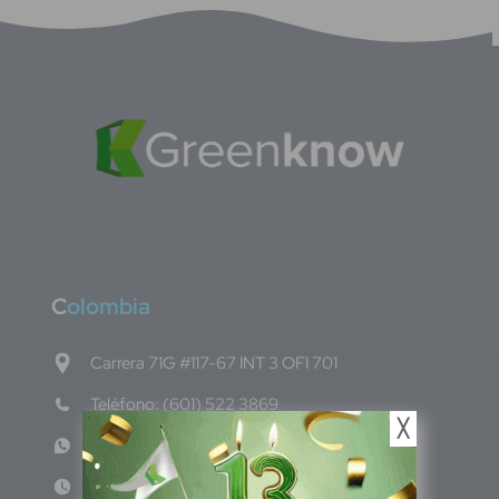
C
olombia
Carrera 71G #117-67 INT 3 OFI 701
Teléfono: (601) 522 3869
╳
WhatsApp: +57 317 4651554
Lun - Vie 8:00am - 5:00pm