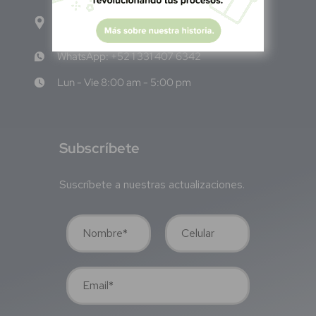
Calle Pitágoras 234, Col. Narvarte Poniente,
Alcaldía Benito Juárez, C.P. 03020, CDMX
WhatsApp: +52 1 331 407 6342
Lun - Vie 8:00 am - 5:00 pm
S
ubscríbete
Suscríbete a nuestras actualizaciones.